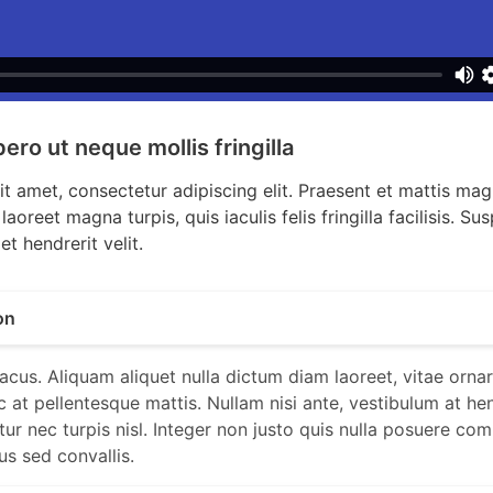
ero ut neque mollis fringilla
t amet, consectetur adipiscing elit. Praesent et mattis m
laoreet magna turpis, quis iaculis felis fringilla facilisis. S
et hendrerit velit.
on
lacus. Aliquam aliquet nulla dictum diam laoreet, vitae ornar
c at pellentesque mattis. Nullam nisi ante, vestibulum at hen
tur nec turpis nisl. Integer non justo quis nulla posuere c
us sed convallis.