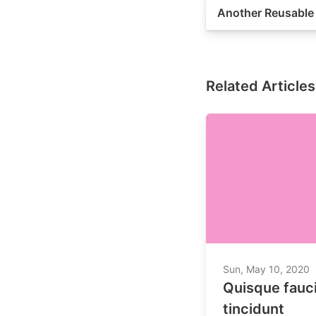
Another Reusable
Proin quis mauris 
Integer mattis nun
gravida mi. Curabi
Related Articles
tempus auctor tell
Sun, May 10, 2020
Quisque fauci
tincidunt